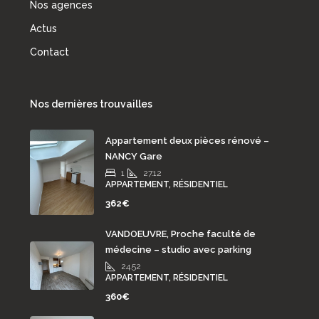
Nos agences
Actus
Contact
Nos dernières trouvailles
Appartement deux pièces rénové –
NANCY Gare
1
27.12
APPARTEMENT, RÉSIDENTIEL
362€
VANDOEUVRE, Proche faculté de
médecine – studio avec parking
24.52
APPARTEMENT, RÉSIDENTIEL
360€