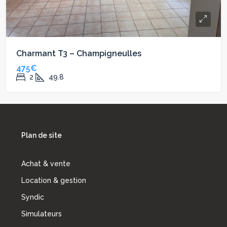
Charmant T3 – Champigneulles
475€
2
49.8
Plan de site
Achat & vente
Location & gestion
Syndic
Simulateurs