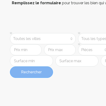
Remplissez le formulaire
pour trouver les bien qui
À vendre
À VENDRE
Toutes les villes
Tous les type
Pièces
Rechercher
MAISON T4 100M² + GRANGE
MAISON T
129 600€
275 000
3
100
4
1