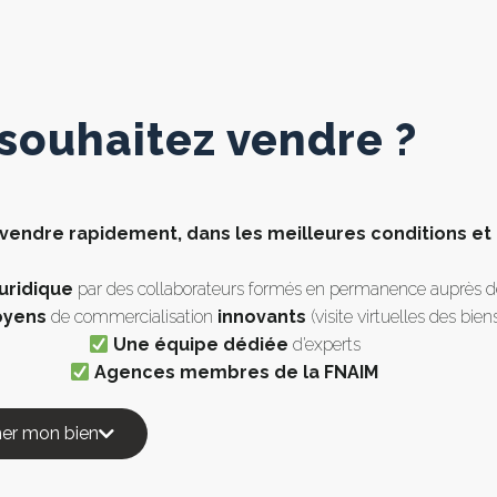
souhaitez vendre ?
vendre rapidement, dans les meilleures conditions et 
uridique
par des collaborateurs formés en permanence auprès de 
oyens
de commercialisation
innovants
(visite virtuelles des bien
Une équipe dédiée
d’experts
Agences membres de la FNAIM
mer mon bien