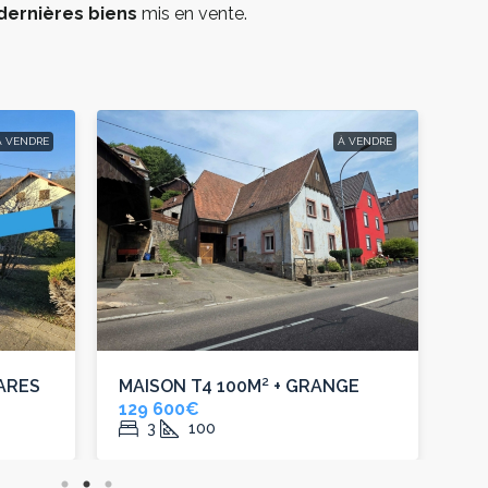
dernières biens
mis en vente.
À VENDRE
À VENDRE
 ARES
MAISON T4 100M² + GRANGE
MA
129 600€
27
3
100