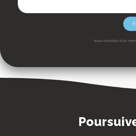
E
*sous condition d’un manda
Poursuive