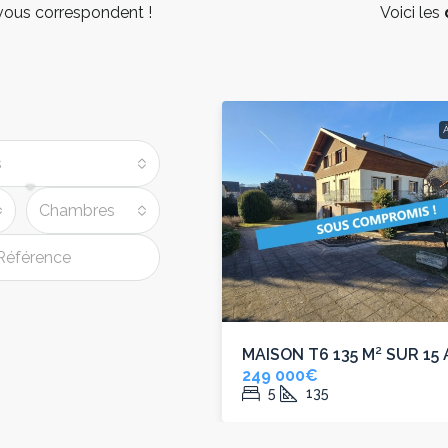
 vous correspondent !
Voici les
À VENDRE
s
Chambres
6 150M² SUR 5,37 ARES
MAISON T6 135 M² SUR 15
€
249 000€
50
5
135