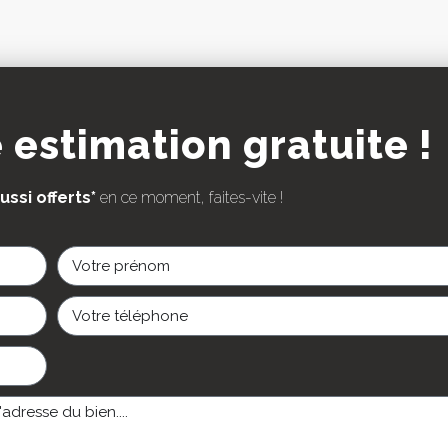
estimation gratuite !
ussi offerts*
en ce moment, faites-vite !