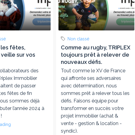
ssé
Non classé
les fêtes,
Comme au rugby, TRIPLEX
veille sur vos
toujours prêt à relever de
nouveaux défis.
ollaborateurs des
Tout comme le XV de France
riplex Immobilier
qui affronte ses adversaires
aitent de passer
avec détermination, nous
tes fêtes de fin
sommes prêt à relever tous les
Nous sommes déjà
défis. Faisons équipe pour
buter l’année 2024 à
transformer en succès votre
!
projet immobilier (achat &
vente - gestion & location -
eading
syndic).