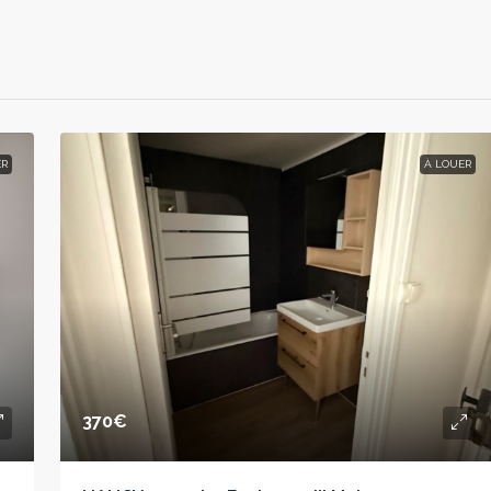
ER
À LOUER
370€