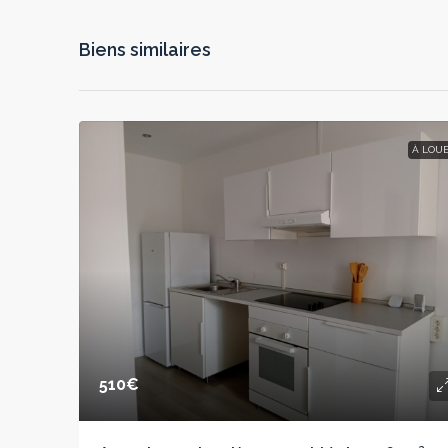
Biens similaires
À LOU
510€