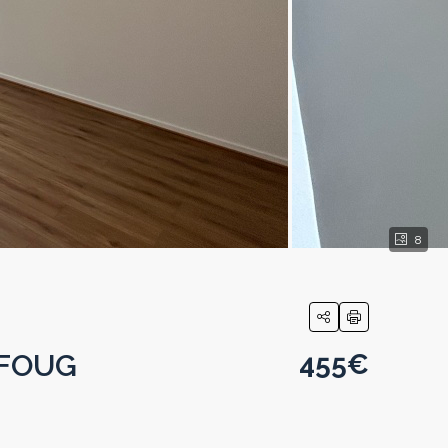
8
à FOUG
455€