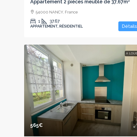
Appartement 2 pièces meublé de 37,67m²
54000 NANCY, France
1
37.67
Détails
APPARTEMENT, RÉSIDENTIEL
À LOU
565€