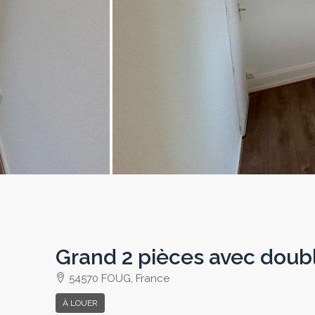
Grand 2 pièces avec doubl
54570 FOUG, France
À LOUER