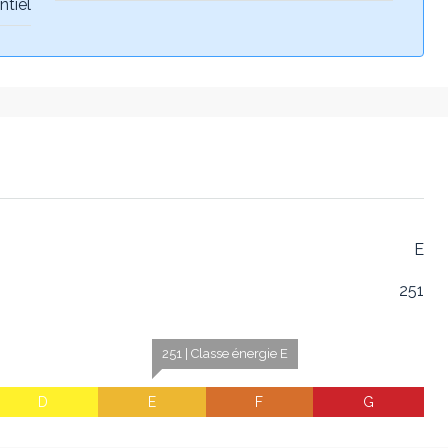
ntiel
E
251
251 | Classe énergie E
D
E
F
G