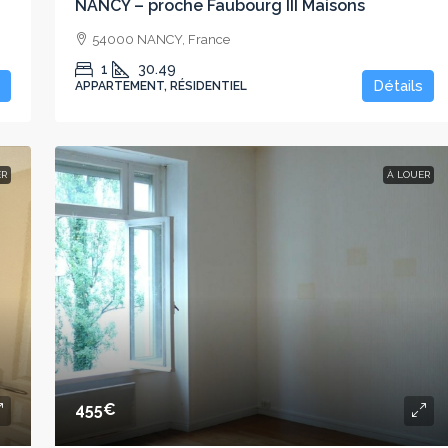
NANCY – proche Faubourg III Maisons
54000 NANCY, France
1
30.49
Détails
APPARTEMENT, RÉSIDENTIEL
ER
À LOUER
455€