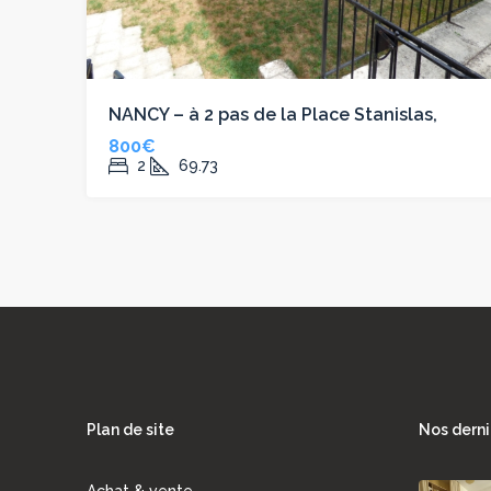
NANCY – à 2 pas de la Place Stanislas,
800€
2
69.73
Plan de site
Nos derni