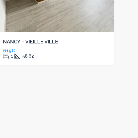
NANCY – VIEILLE VILLE
615€
1
58.62