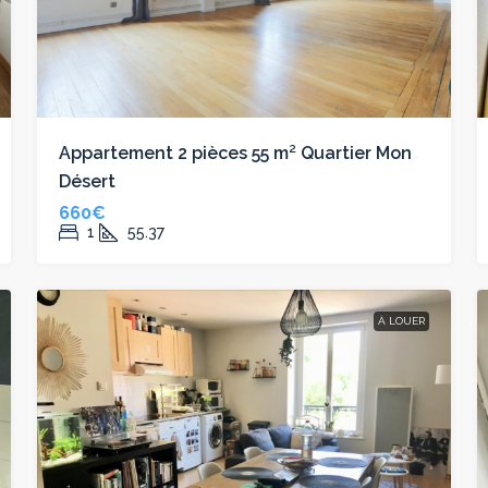
Appartement 2 pièces 55 m² Quartier Mon
Désert
660€
1
55.37
À LOUER