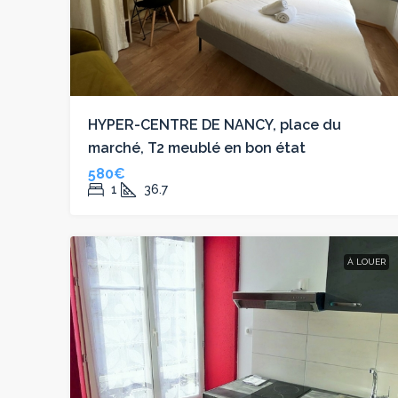
HYPER-CENTRE DE NANCY, place du
marché, T2 meublé en bon état
580€
1
36.7
À LOUER