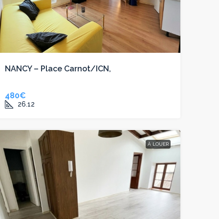
NANCY – Place Carnot/ICN,
480€
26.12
À LOUER