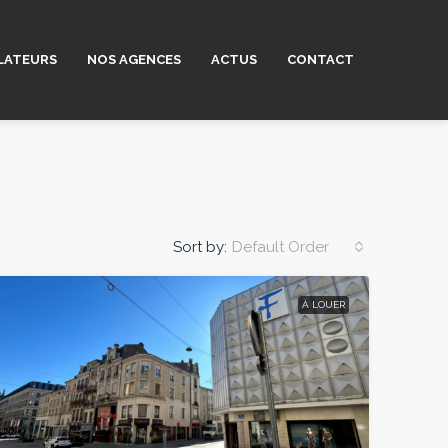
LATEURS
NOS AGENCES
ACTUS
CONTACT
Sort by:
Default Order
À LOUER