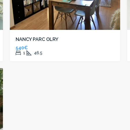
NANCY PARC OLRY
540€
1
46.5