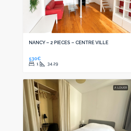
NANCY – 2 PIECES – CENTRE VILLE
530€
1
34.29
À LOUER