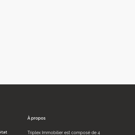
À propos
état
Triplex Immobilier est composé de 4