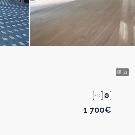
12
1 700€