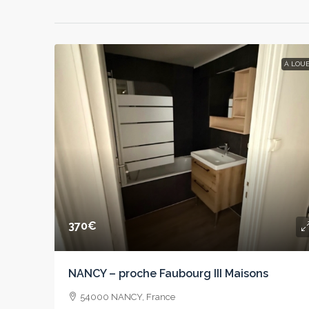
À LOU
370€
NANCY – proche Faubourg III Maisons
54000 NANCY, France