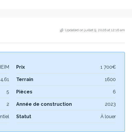
Updated on juillet 9, 2026 at 12:16 am
EIM
Prix
1 700€
4.61
Terrain
1600
5
Pièces
6
2
Année de construction
2023
ntiel
Statut
À louer