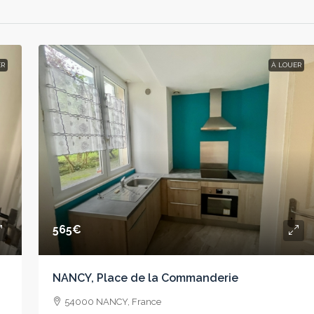
ER
À LOUER
565€
NANCY, Place de la Commanderie
54000 NANCY, France