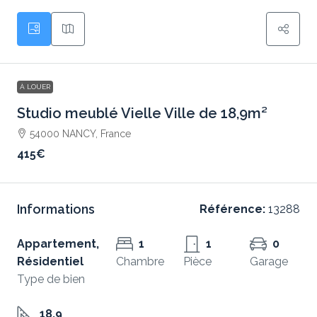
À LOUER
Studio meublé Vielle Ville de 18,9m²
54000 NANCY, France
415€
Informations
Référence:
13288
Appartement,
1
1
0
Résidentiel
Chambre
Pièce
Garage
Type de bien
18.9