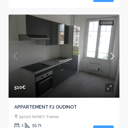
À LOUER
510€
APPARTEMENT F2 OUDINOT
54000 NANCY, France
1
55.71