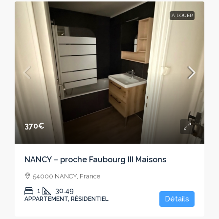
À LOUER
370€
NANCY – proche Faubourg III Maisons
54000 NANCY, France
1
30.49
Détails
APPARTEMENT, RÉSIDENTIEL