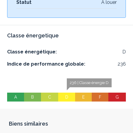
Statut
À louer
Classe énergetique
Classe énergétique:
D
Indice de performance globale:
236
236 | Classe énergie D
A
B
C
D
E
F
G
Biens similaires