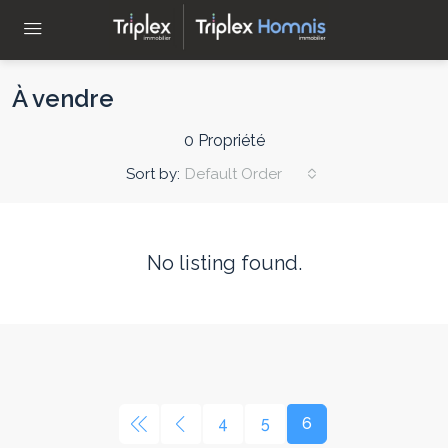
À vendre
0 Propriété
Sort by:
Default Order
No listing found.
4
5
6