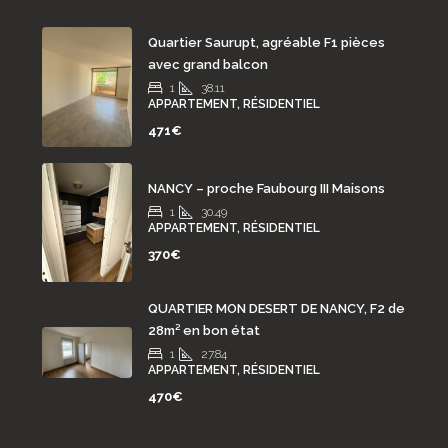
Quartier Saurupt, agréable F1 pièces
avec grand balcon
1
38.11
APPARTEMENT, RÉSIDENTIEL
471€
NANCY – proche Faubourg III Maisons
1
30.49
APPARTEMENT, RÉSIDENTIEL
370€
QUARTIER MON DESERT DE NANCY, F2 de
28m² en bon état
1
27.84
APPARTEMENT, RÉSIDENTIEL
470€