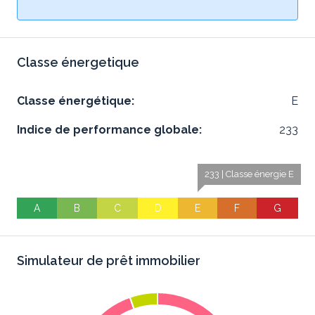
Classe énergetique
Classe énergétique:
E
Indice de performance globale:
233
233 | Classe énergie E
A
B
C
D
E
F
G
Simulateur de prêt immobilier