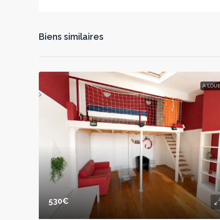
Biens similaires
À LOU
530€