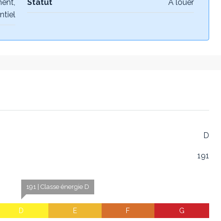
ent,
Statut
À louer
ntiel
D
191
191 | Classe énergie D
D
E
F
G