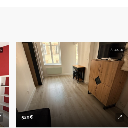
ER
À LOUER
520€