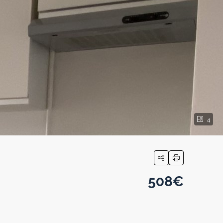
4
508€