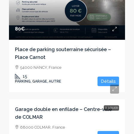
80€
Place de parking souterraine sécurisée –
Place Carnot
54000 NANCY, France
15
Détails
PARKING, GARAGE, AUTRE
100€
À LOUER
Garage double en enfilade – Centre-ville
de COLMAR
68000 COLMAR, France