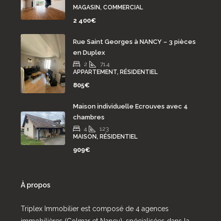
MAGASIN, COMMERCIAL
2 400€
Rue Saint Georges à NANCY – 3 pièces
en Duplex
2
71.4
APPARTEMENT, RÉSIDENTIEL
805€
Maison individuelle Ecrouves avec 4
chambres
4
123
MAISON, RÉSIDENTIEL
909€
À propos
Triplex Immobilier est composé de 4 agences
immobilières (Colmar et Nancy), spécialisées dans la