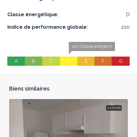
Classe énergétique:
D
Indice de performance globale:
220
220 | Classe énergie D
A
B
C
D
E
F
G
Biens similaires
À LOUER