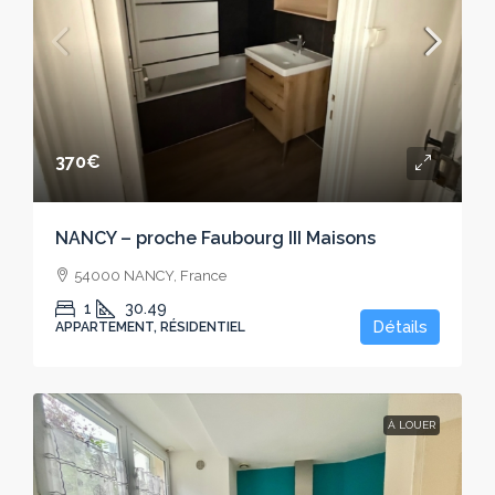
370€
NANCY – proche Faubourg III Maisons
54000 NANCY, France
1
30.49
Détails
APPARTEMENT, RÉSIDENTIEL
À LOUER