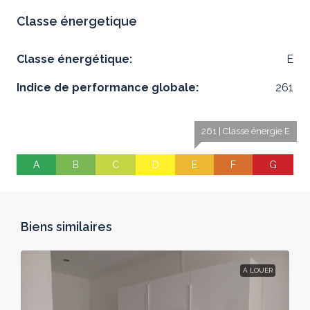
Classe énergetique
Classe énergétique:
E
Indice de performance globale:
261
261 | Classe énergie E
A
B
C
D
E
F
G
Biens similaires
À LOUER