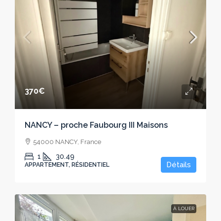
370€
NANCY – proche Faubourg III Maisons
54000 NANCY, France
1
30.49
Détails
APPARTEMENT, RÉSIDENTIEL
À LOUER