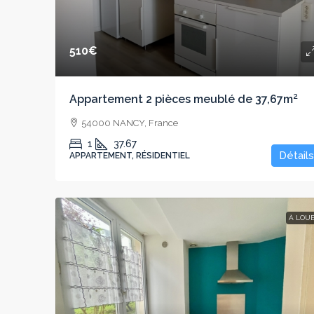
510€
Appartement 2 pièces meublé de 37,67m²
54000 NANCY, France
1
37.67
Détails
APPARTEMENT, RÉSIDENTIEL
À LOU