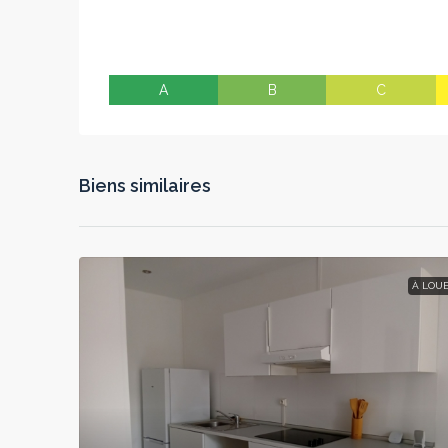
A
B
C
Biens similaires
À LOU