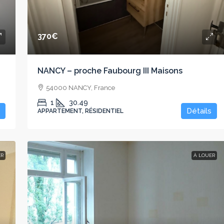
370€
NANCY – proche Faubourg III Maisons
54000 NANCY, France
1
30.49
Détails
APPARTEMENT, RÉSIDENTIEL
ER
À LOUER