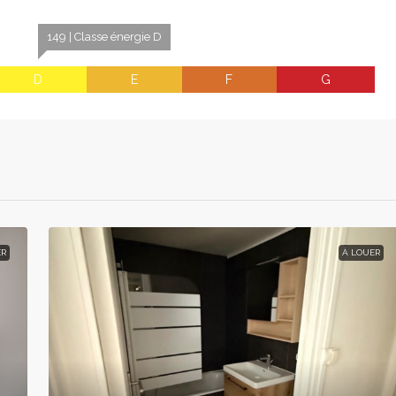
149 | Classe énergie D
D
E
F
G
ER
À LOUER