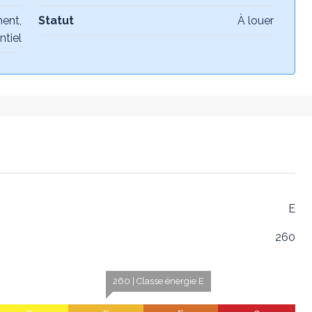
ent,
Statut
À louer
ntiel
E
260
260 | Classe énergie E