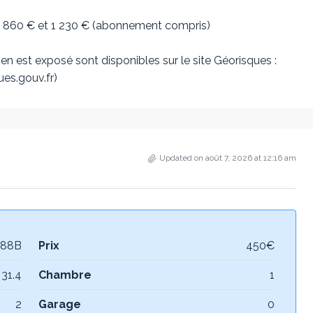
re 860 € et 1 230 € (abonnement compris)
en est exposé sont disponibles sur le site Géorisques :
es.gouv.fr)
Updated on août 7, 2026 at 12:16 am
88B
Prix
450€
31.4
Chambre
1
2
Garage
0