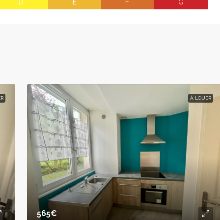
D
E
F
G
ER
À LOUER
565€