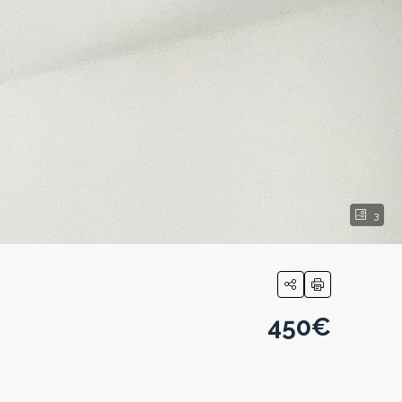
3
450€