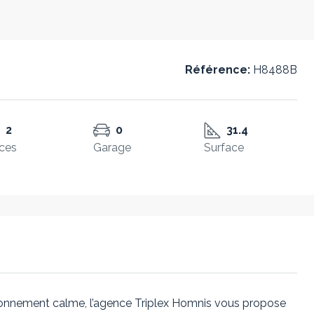
Référence:
H8488B
2
0
31.4
ces
Garage
Surface
onnement calme, l’agence Triplex Homnis vous propose