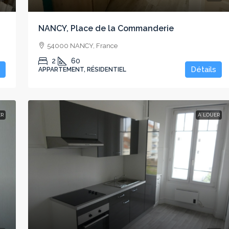
NANCY, Place de la Commanderie
54000 NANCY, France
2
60
Détails
APPARTEMENT, RÉSIDENTIEL
ER
À LOUER