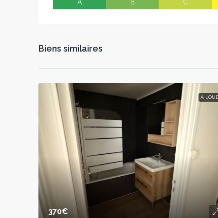
A
B
C
Biens similaires
À LOU
370€