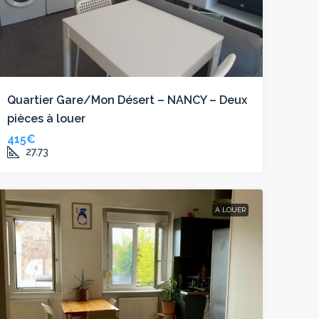
Quartier Gare/Mon Désert – NANCY – Deux
pièces à louer
415€
27.73
À LOUER