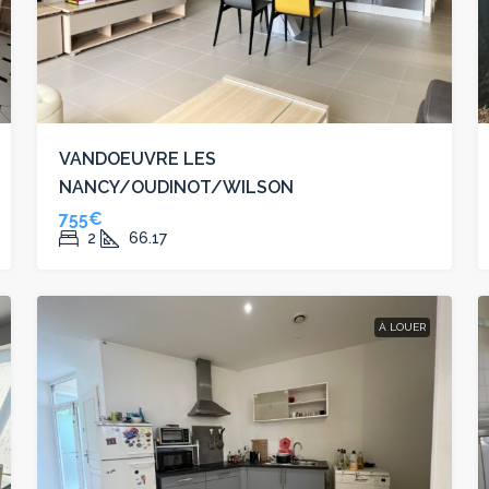
VANDOEUVRE LES
NANCY/OUDINOT/WILSON
755€
2
66.17
À LOUER