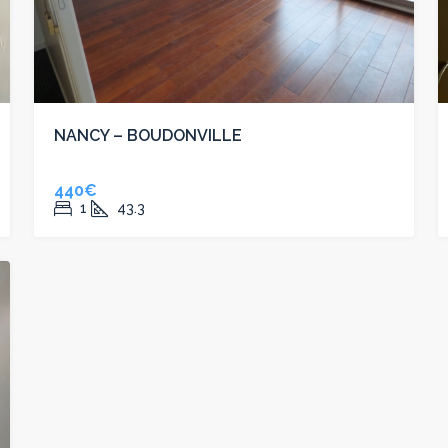
NANCY – BOUDONVILLE
440€
1
43.3