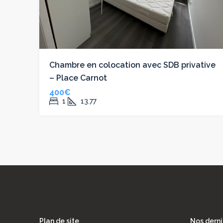
Chambre en colocation avec SDB privative
– Place Carnot
400€
1
13.77
Plan de site
Nos derni