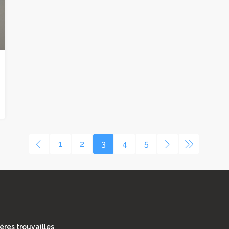
1
2
3
4
5
ères trouvailles