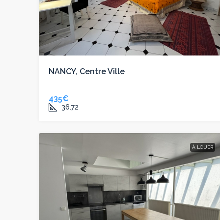
NANCY, Centre Ville
435€
36.72
À LOUER