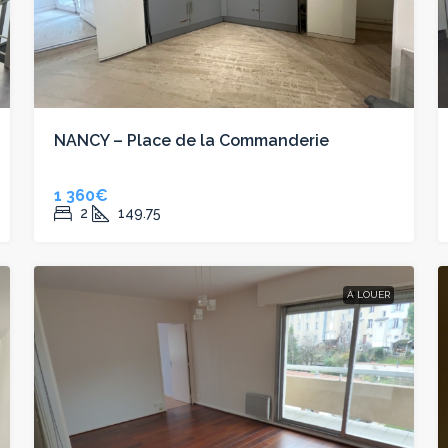
NANCY – Place de la Commanderie
1 360€
2
149.75
À LOUER