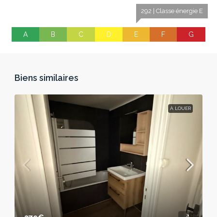
292 | Classe énergie E
A
B
C
D
E
F
G
Biens similaires
À LOUER