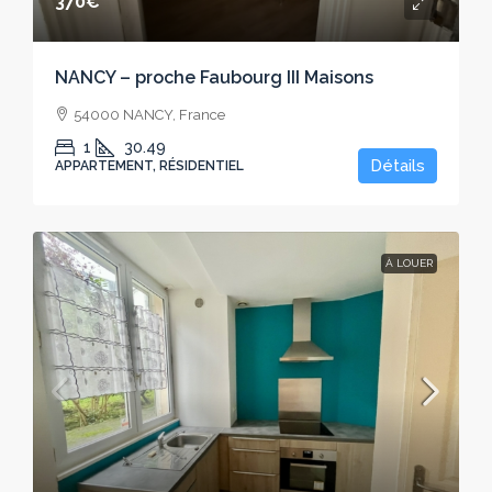
370€
NANCY – proche Faubourg III Maisons
54000 NANCY, France
1
30.49
Détails
APPARTEMENT, RÉSIDENTIEL
À LOUER