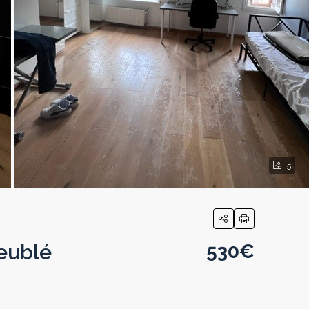
5
meublé
530€