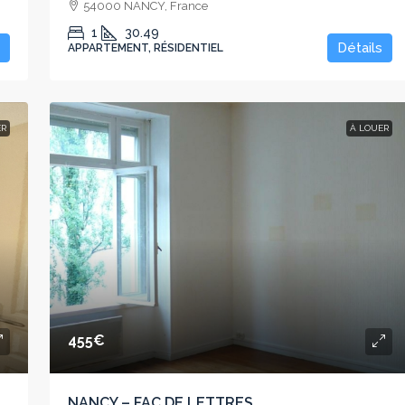
54000 NANCY, France
1
30.49
Détails
APPARTEMENT, RÉSIDENTIEL
ER
À LOUER
455€
NANCY – FAC DE LETTRES,