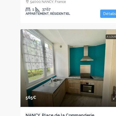
54000 NANCY, France
1
37.67
Détails
APPARTEMENT, RÉSIDENTIEL
À LOU
565€
NANCY, Place de la Commanderie