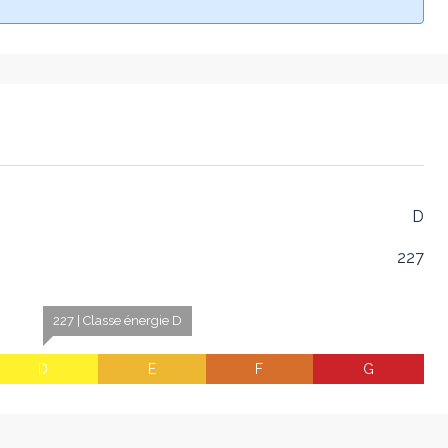
D
227
227 | Classe énergie D
D
E
F
G