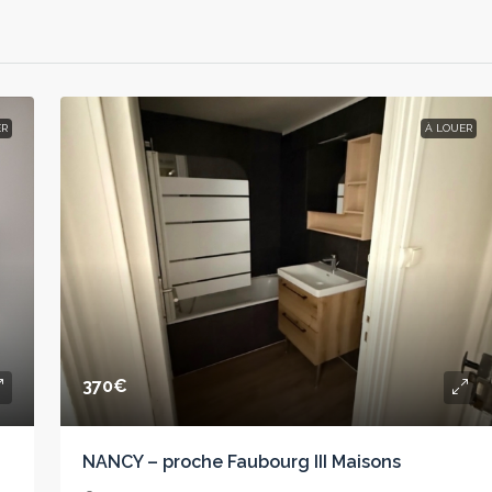
ER
À LOUER
370€
NANCY – proche Faubourg III Maisons