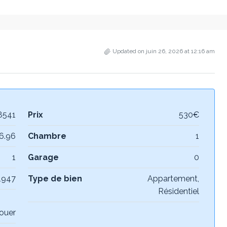
Updated on juin 26, 2026 at 12:16 am
8541
Prix
530€
6.96
Chambre
1
1
Garage
0
1947
Type de bien
Appartement,
Résidentiel
louer