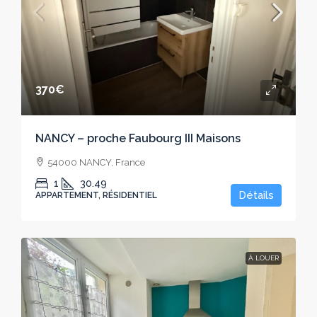
370€
NANCY – proche Faubourg III Maisons
54000 NANCY, France
1
30.49
Détails
APPARTEMENT, RÉSIDENTIEL
À LOUER