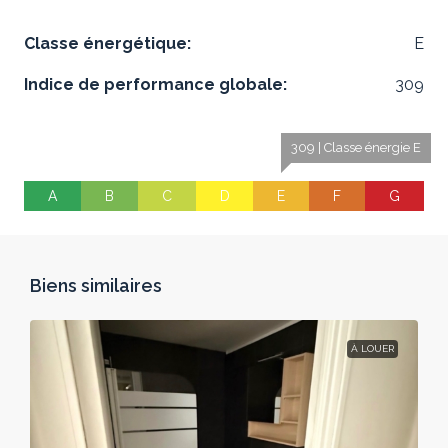
Classe énergétique:
E
Indice de performance globale:
309
309 | Classe énergie E
A
B
C
D
E
F
G
Biens similaires
À LOUER