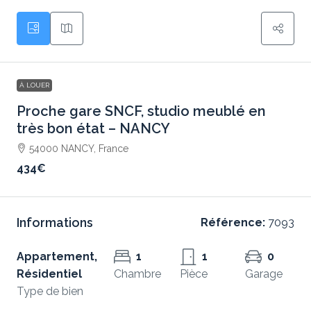
À LOUER
Proche gare SNCF, studio meublé en
très bon état – NANCY
54000 NANCY, France
434€
Informations
Référence:
7093
Appartement,
1
1
0
Résidentiel
Chambre
Pièce
Garage
Type de bien