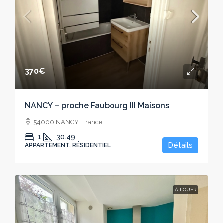
370€
NANCY – proche Faubourg III Maisons
54000 NANCY, France
1
30.49
Détails
APPARTEMENT, RÉSIDENTIEL
À LOUER