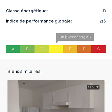
Classe énergétique:
D
Indice de performance globale:
216
216 | Classe énergie D
A
B
C
D
E
F
G
Biens similaires
À LOUER