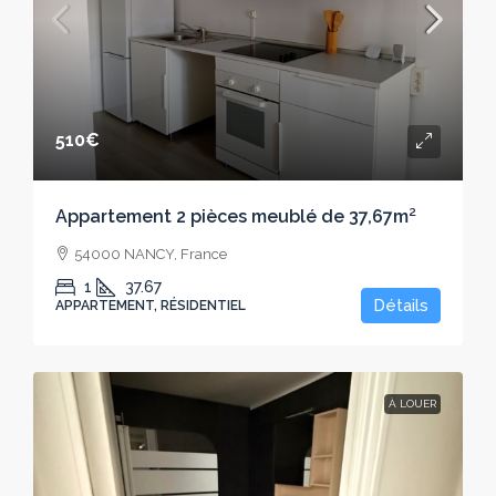
510€
Appartement 2 pièces meublé de 37,67m²
54000 NANCY, France
1
37.67
Détails
APPARTEMENT, RÉSIDENTIEL
À LOUER