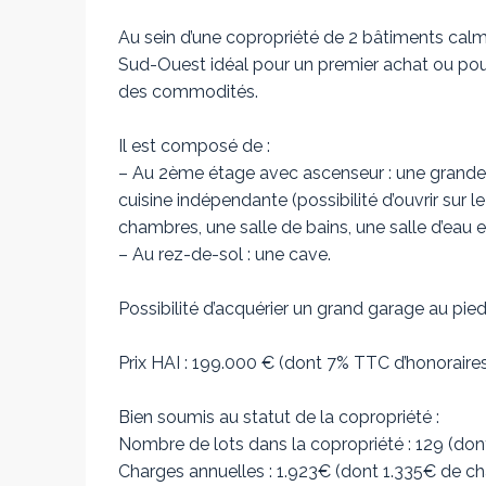
Au sein d’une copropriété de 2 bâtiments calm
Sud-Ouest idéal pour un premier achat ou pour 
des commodités.
Il est composé de :
– Au 2ème étage avec ascenseur : une grand
cuisine indépendante (possibilité d’ouvrir sur l
chambres, une salle de bains, une salle d’eau 
– Au rez-de-sol : une cave.
Possibilité d’acquérier un grand garage au pied
Prix HAI : 199.000 € (dont 7% TTC d’honoraire
Bien soumis au statut de la copropriété :
Nombre de lots dans la copropriété : 129 (dont 
Charges annuelles : 1.923€ (dont 1.335€ de ch