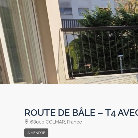
ROUTE DE BÂLE – T4 AV
68000 COLMAR, France
À VENDRE