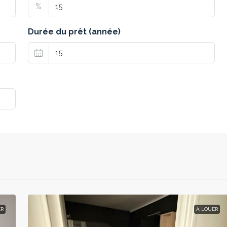
%
Durée du prêt (année)
ER
À LOUER