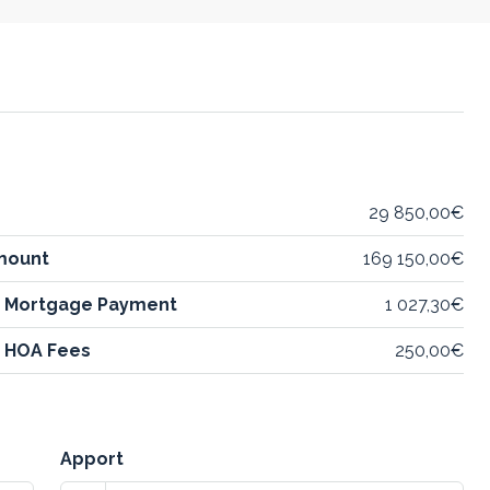
29 850,00€
mount
169 150,00€
y Mortgage Payment
1 027,30€
 HOA Fees
250,00€
Apport