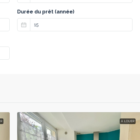
Durée du prêt (année)
ER
À LOUER