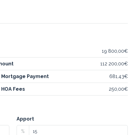
19 800,00€
mount
112 200,00€
y Mortgage Payment
681,43€
 HOA Fees
250,00€
Apport
%