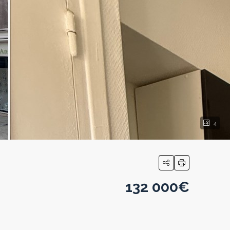
4
132 000€