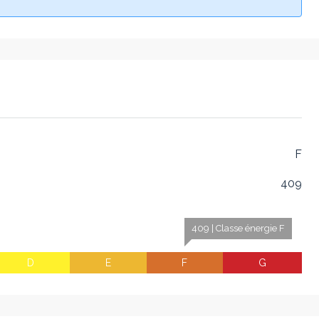
F
409
409 | Classe énergie F
D
E
F
G