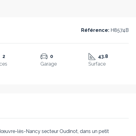
Référence:
H8574B
2
0
43.8
ces
Garage
Surface
dœuvre-lès-Nancy secteur Oudinot, dans un petit