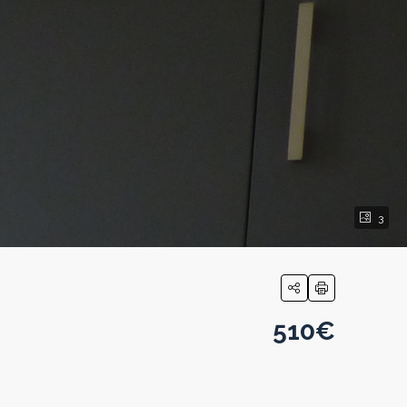
3
510€