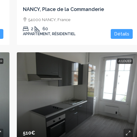
NANCY, Place de la Commanderie
54000 NANCY, France
2
60
Détails
APPARTEMENT, RÉSIDENTIEL
ER
À LOUER
510€