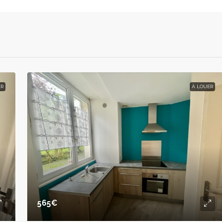
ER
À LOUER
565€