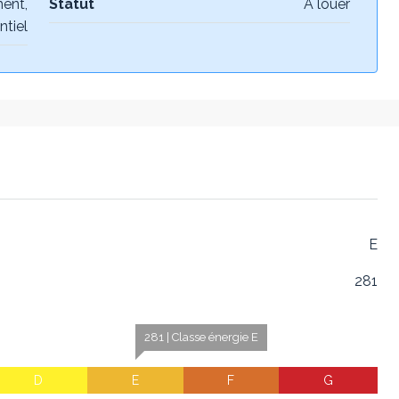
ent,
Statut
À louer
ntiel
E
281
281 | Classe énergie E
D
E
F
G