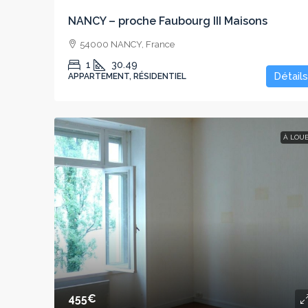
NANCY – proche Faubourg III Maisons
54000 NANCY, France
1
30.49
Détails
APPARTEMENT, RÉSIDENTIEL
À LOU
455€