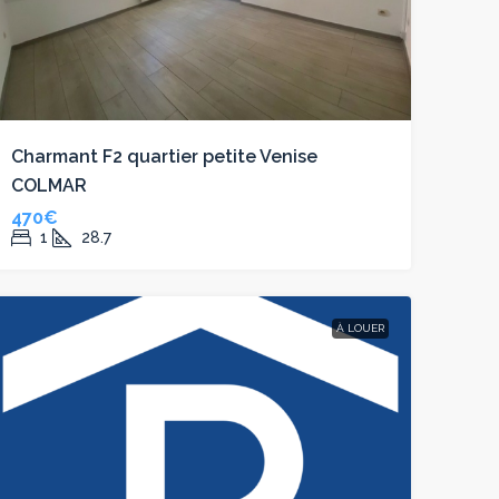
Charmant F2 quartier petite Venise
COLMAR
470€
1
28.7
À LOUER