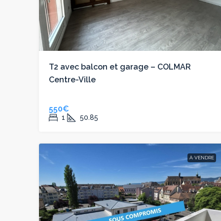
T2 avec balcon et garage – COLMAR
Centre-Ville
550€
1
50.85
À VENDRE