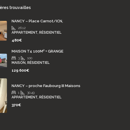
ères trouvailles
NANCY – Place Carnot/ICN,
26.12
APPARTEMENT, RÉSIDENTIEL
480€
MAISON T4 100M² + GRANGE
3
100
MAISON, RÉSIDENTIEL
129 600€
NANCY – proche Faubourg III Maisons
1
30.49
APPARTEMENT, RÉSIDENTIEL
370€