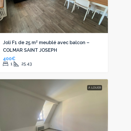
Joli F1 de 25 m² meublé avec balcon –
COLMAR SAINT JOSEPH
400€
1
25.43
À LOUER