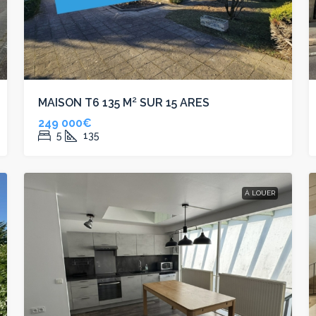
MAISON T6 135 M² SUR 15 ARES
249 000€
5
135
À LOUER