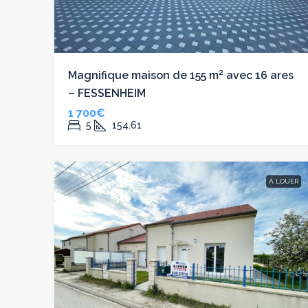
Magnifique maison de 155 m² avec 16 ares
– FESSENHEIM
1 700€
5
154.61
À LOUER