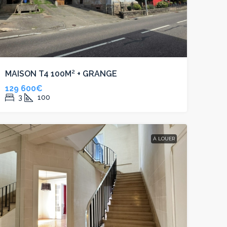
MAISON T4 100M² + GRANGE
129 600€
3
100
À LOUER