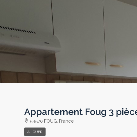
Appartement Foug 3 pièce
54570 FOUG, France
À LOUER