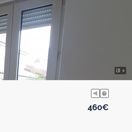
6
460€