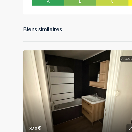
A
B
C
Biens similaires
À LOU
370€