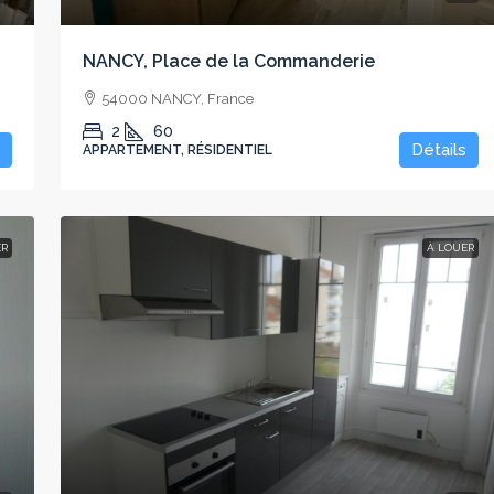
NANCY, Place de la Commanderie
54000 NANCY, France
2
60
Détails
APPARTEMENT, RÉSIDENTIEL
ER
À LOUER