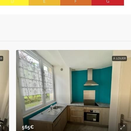
D
E
F
G
ER
À LOUER
565€