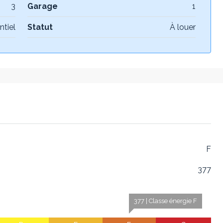
3
Garage
1
ntiel
Statut
À louer
F
377
377 | Classe énergie F