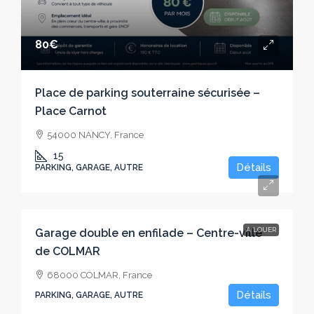
80€
Place de parking souterraine sécurisée –
Place Carnot
54000 NANCY, France
15
Détails
PARKING, GARAGE, AUTRE
100€
À LOUER
Garage double en enfilade – Centre-ville
de COLMAR
68000 COLMAR, France
Détails
PARKING, GARAGE, AUTRE