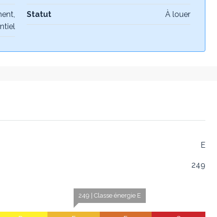
ent,
Statut
À louer
ntiel
E
249
249 | Classe énergie E