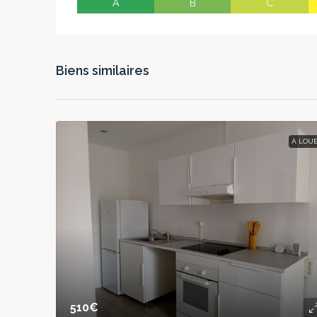
A
B
C
Biens similaires
À LOU
510€