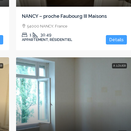
NANCY – proche Faubourg III Maisons
54000 NANCY, France
1
30.49
Détails
APPARTEMENT, RÉSIDENTIEL
ER
À LOUER