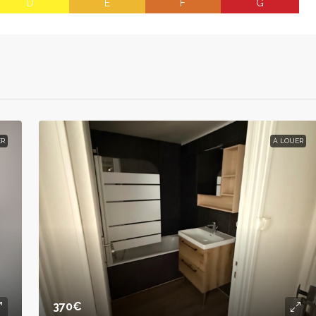
D
E
F
G
ER
À LOUER
370€