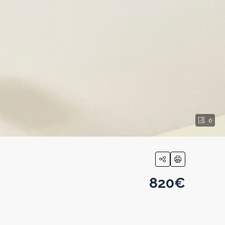
6
820€