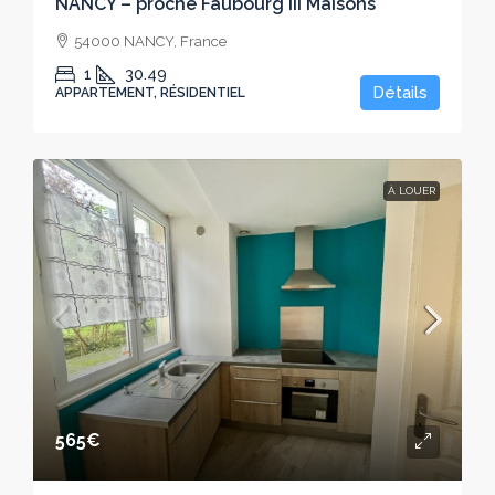
NANCY – proche Faubourg III Maisons
54000 NANCY, France
1
30.49
Détails
APPARTEMENT, RÉSIDENTIEL
À LOUER
565€