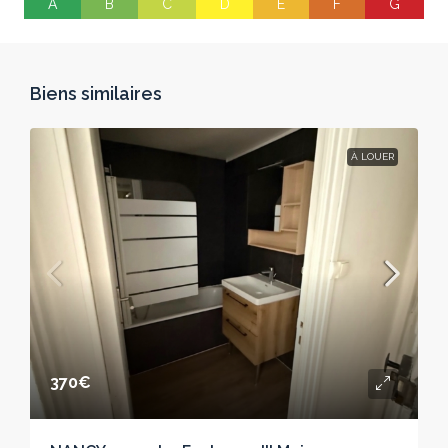
A
B
C
D
E
F
G
Biens similaires
À LOUER
370€