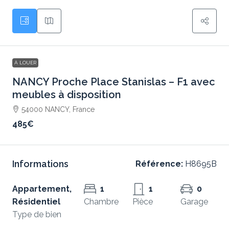
À LOUER
NANCY Proche Place Stanislas – F1 avec
meubles à disposition
54000 NANCY, France
485€
Informations
Référence:
H8695B
Appartement,
1
1
0
Résidentiel
Chambre
Pièce
Garage
Type de bien