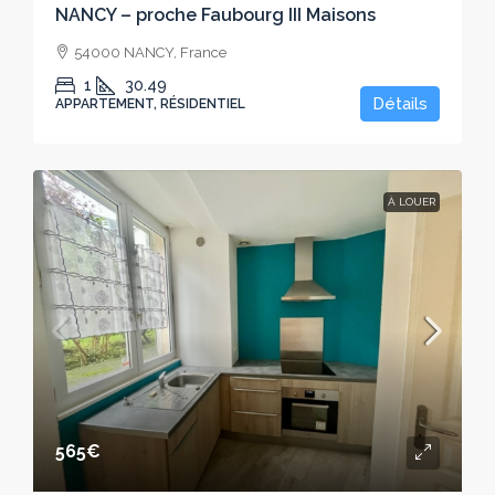
NANCY – proche Faubourg III Maisons
54000 NANCY, France
1
30.49
Détails
APPARTEMENT, RÉSIDENTIEL
À LOUER
565€