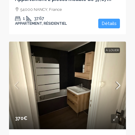
54000 NANCY, France
1
37.67
Détails
APPARTEMENT, RÉSIDENTIEL
À LOUER
370€