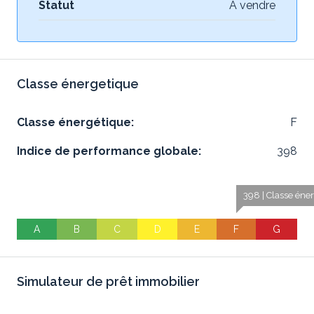
Statut
À vendre
Classe énergetique
Classe énergétique:
F
Indice de performance globale:
398
398 | Classe éner
A
B
C
D
E
F
G
Simulateur de prêt immobilier