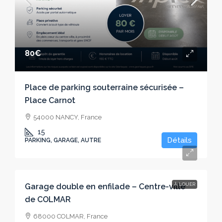
80€
Place de parking souterraine sécurisée –
Place Carnot
54000 NANCY, France
15
Détails
PARKING, GARAGE, AUTRE
100€
À LOUER
Garage double en enfilade – Centre-ville
de COLMAR
68000 COLMAR, France