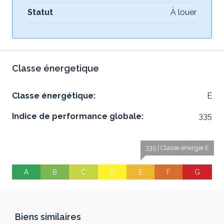
Statut
À louer
Classe énergetique
Classe énergétique:
E
Indice de performance globale:
335
335 | Classe énergie E
A
B
C
D
E
F
G
Biens similaires