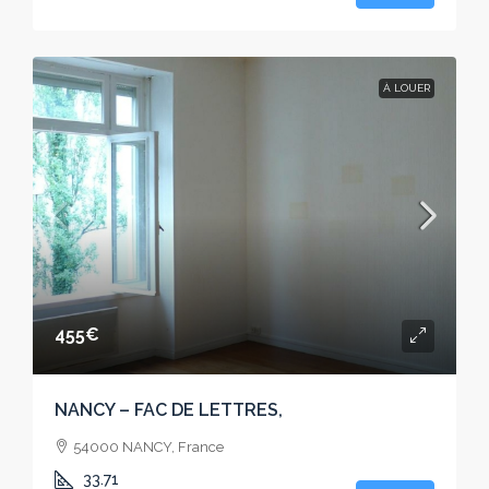
À LOUER
455€
NANCY – FAC DE LETTRES,
54000 NANCY, France
33.71