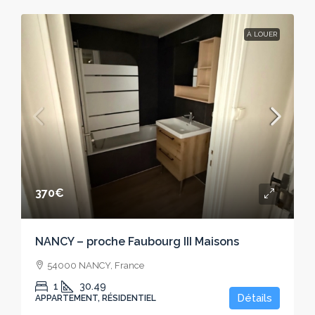
À LOUER
370€
NANCY – proche Faubourg III Maisons
54000 NANCY, France
1
30.49
Détails
APPARTEMENT, RÉSIDENTIEL