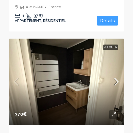
54000 NANCY, France
1
37.67
Détails
APPARTEMENT, RÉSIDENTIEL
À LOUER
370€