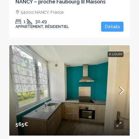
NANCY – proche Faubourg III Maisons
54000 NANCY, France
1
30.49
Détails
APPARTEMENT, RÉSIDENTIEL
À LOUER
565€