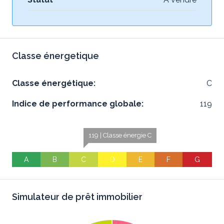
Classe énergetique
Classe énergétique:
C
Indice de performance globale:
119
119 | Classe énergie C
A
B
C
D
E
F
G
Simulateur de prêt immobilier